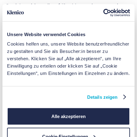
Begleitproblematiken frühzeitig zu erkennen – ohne
die fachliche Entscheidung zu ersetzen.
Besonders relevant für Fachpersonen aus Psychiatrie,
Psychotherapie und Neurologie.
Unsere Website verwendet Cookies
Cookies helfen uns, unsere Website benutzerfreundlicher
zu gestalten und Sie als Besucher:in besser zu
Hier anhören:
verstehen. Klicken Sie auf „Alle akzeptieren“, um Ihre
Einwilligung zu erteilen oder klicken Sie auf „Cookie
Spotify
Einstellungen“, um Einstellungen im Einzelnen zu ändern.
Apple Podcasts
Youtube
Details zeigen
Alle akzeptieren
Klenico auf Social Media
– Immer auf dem
Laufenden.
Cookie-Einstellungen