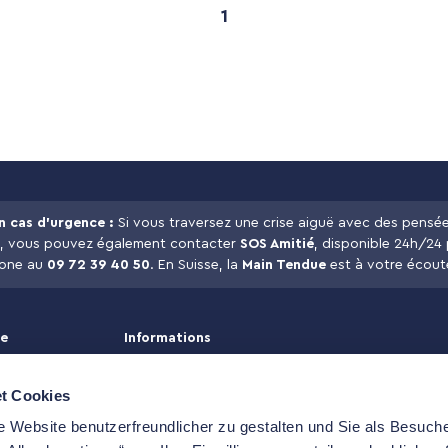
1
n cas d’urgence :
Si vous traversez une crise aiguë avec des pensées
, vous pouvez également contacter
SOS Amitié
, disponible 24h/24
hone au
09 72 39 40 50
. En Suisse, la
Main Tendue
est à votre écout
re
Informations
Nous contacter
Mentions légales
t Cookies
Conditions générales
e Website benutzerfreundlicher zu gestalten und Sie als Besuche
Politique de confidentialité