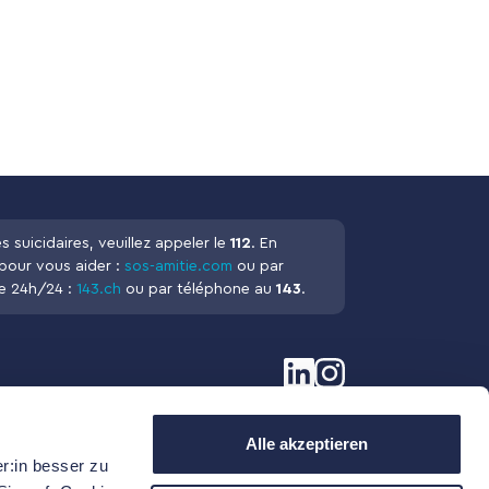
 suicidaires, veuillez appeler le
112
. En
 pour vous aider :
sos-amitie.com
ou par
e 24h/24 :
143.ch
ou par téléphone au
143
.
Alle akzeptieren
r:in besser zu