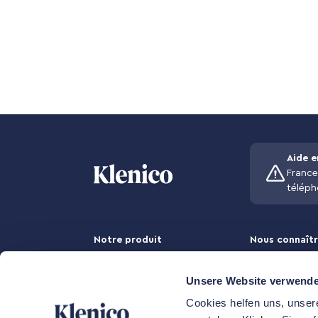
Aide e
France
télép
Notre produit
Nous connaît
Professionnels de la santé
Notre équipe
Mutuelles
mission
Unsere Website verwende
Personnes concernées
presse
Cookies helfen uns, unser
L'entreprise
Presse