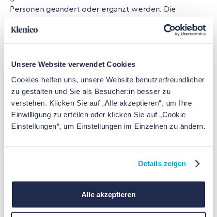
Personen geändert oder ergänzt werden. Die
Verwendung von Inhalten auch in Auszügen und der
Gestaltung bedarf der schriftlichen Zustimmung der
Klenico Health AG. Für die Richtigkeit der Angaben
wird keine Gewähr übernommen, die Haftung für
Unsere Website verwendet Cookies
fehlerhafte Angaben wird ausgeschlossen.
Cookies helfen uns, unsere Website benutzerfreundlicher
zu gestalten und Sie als Besucher:in besser zu
Quellen & Angaben
verstehen. Klicken Sie auf „Alle akzeptieren“, um Ihre
Einwilligung zu erteilen oder klicken Sie auf „Cookie
Quellenangaben für die Häufigkeit und Verteilung von
Einstellungen“, um Einstellungen im Einzelnen zu ändern.
Symptomen (Startseite):
https://apps.who.int/iris/bitstream/handle/10665/
Details zeigen
MSD-MER-2017.2-eng.pdf
https://de.statista.com/statistik/daten/studie/18261
Alle akzeptieren
von-angststoerungen/
https://www.rki.de/DE/Content/Gesundheitsmonito