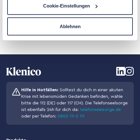
__blob=publicationFile#:~:text=Hier
zeigt sich%2C
Cookie-Einstellungen
dass 10,Durchschlafschwierigkeiten betroffen sind
[26]
Ablehnen
https://www.dhs.de/suechte/alkohol/zahlen-
daten-fakten
Hilfe in Notfällen:
Solltest du dich in einer akuten
Krise mit lebensmüden Gedanken befinden, wähle
bitte die 112 (DE) oder 117 (CH). Die Telefonseelsorge
ist ebenfalls 24h für dich da:
telefonseelsorge.de
oder per Telefon:
0800 111 0 111