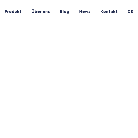
Produkt
Produkt
Über uns
Über uns
Blog
Blog
News
News
Kontakt
Kontakt
DE
DE