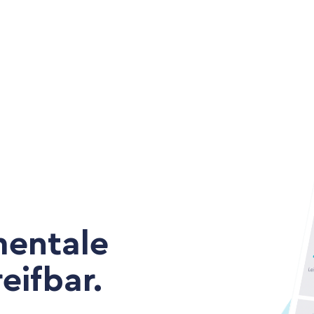
entale
eifbar.