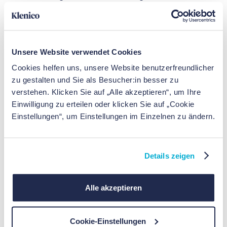
langlebige, qualitativ hochwertige Produkte kaufst,
trägst du zur Nachhaltigkeit bei. Du reduzierst den
Bedarf an ständiger Produktion und
Ressourcennutzung.
Unsere Website verwendet Cookies
Cookies helfen uns, unsere Website benutzerfreundlicher
Weniger Abfall
: Ein minimalistischer Lebensstil
zu gestalten und Sie als Besucher:in besser zu
fördert das bewusste Kaufen und Nutzen von
verstehen. Klicken Sie auf „Alle akzeptieren“, um Ihre
Produkten, was zu weniger Müll und Abfall führt.
Einwilligung zu erteilen oder klicken Sie auf „Cookie
Einstellungen“, um Einstellungen im Einzelnen zu ändern.
Umweltbewusstsein
: Minimalismus schärft dein
Bewusstsein für die Umwelt. Du lernst, die
Auswirkungen deines Konsums auf die Umwelt
besser zu verstehen und zu minimieren.
Details zeigen
Alle akzeptieren
Minimalismus in Beziehungen
Cookie-Einstellungen
Minimalismus kann auch unsere Beziehungen positiv