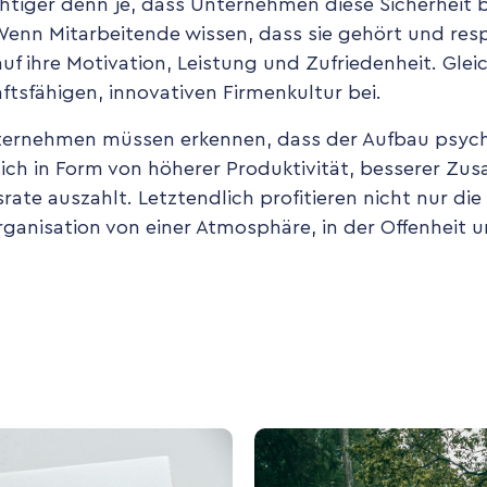
chtiger denn je, dass Unternehmen diese Sicherheit b
 Wenn Mitarbeitende wissen, dass sie gehört und res
f ihre Motivation, Leistung und Zufriedenheit. Gleic
ftsfähigen, innovativen Firmenkultur bei.
ernehmen müssen erkennen, dass der Aufbau psycho
ie sich in Form von höherer Produktivität, besserer Z
rate auszahlt. Letztendlich profitieren nicht nur di
anisation von einer Atmosphäre, in der Offenheit u