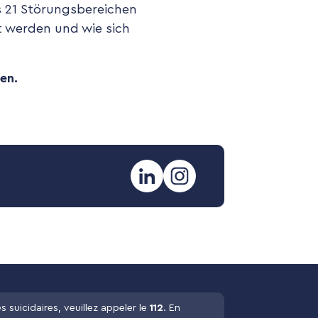
s 21 Störungsbereichen
t werden und wie sich
en.
 suicidaires, veuillez appeler le
112
. En