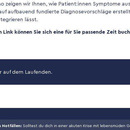
mo zeigen wir Ihnen, wie Patient:innen Symptome au
rauf aufbauend fundierte Diagnosevorschläge erstell
ntegrieren lässt.
Link können Sie sich eine für Sie passende Zeit buch
 auf dem Laufenden.
n Notfällen:
Solltest du dich in einer akuten Krise mit lebensmüden G