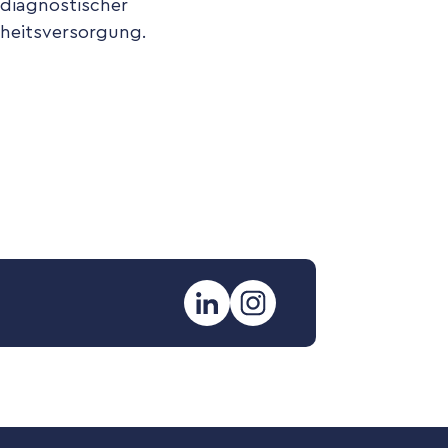
 diagnostischer
dheitsversorgung.