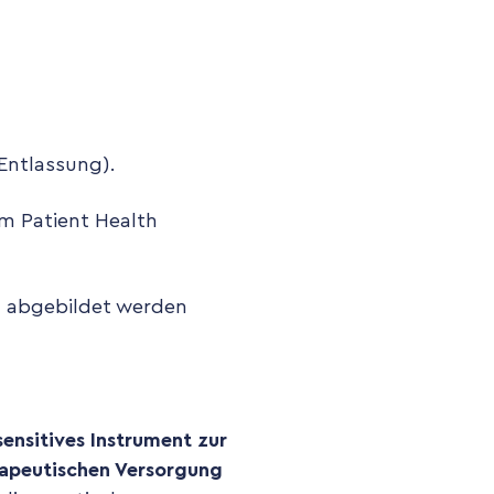
 Entlassung).
m Patient Health
g abgebildet werden
sensitives Instrument zur
rapeutischen Versorgung