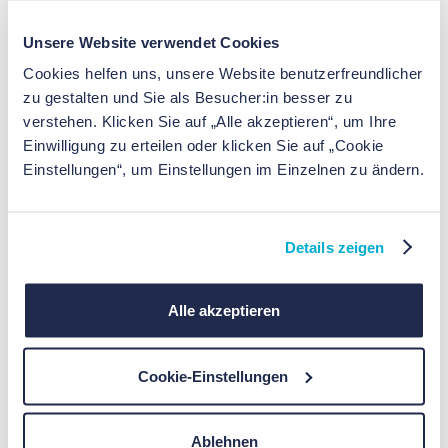
wachsenden Belastungen der europäischen
Gesundheitssysteme zu adressieren. Das Vorhaben
Unsere Website verwendet Cookies
wird durch das ProFIT-Programm der Investitionsbank
Cookies helfen uns, unsere Website benutzerfreundlicher
Berlin (IBB) und mit EU-Mitteln gefördert.
zu gestalten und Sie als Besucher:in besser zu
verstehen. Klicken Sie auf „Alle akzeptieren“, um Ihre
Einwilligung zu erteilen oder klicken Sie auf „Cookie
Jetzt weiterlesen.
Einstellungen“, um Einstellungen im Einzelnen zu ändern.
Externen Artikel lesen
Details zeigen
Alle akzeptieren
Klenico auf Social Media
– Immer auf dem
Laufenden.
Cookie-Einstellungen
Ablehnen