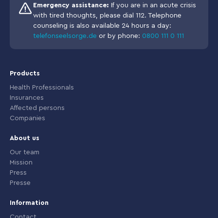
Emergency assistance:
If you are in an acute crisis
with tired thoughts, please dial 112. Telephone
counseling is also available 24 hours a day:
telefonseelsorge.de
or by phone:
0800 111 0 111
Products
Health Professionals
Insurances
Affected persons
Companies
About us
Our team
Mission
Press
Presse
Information
Contact