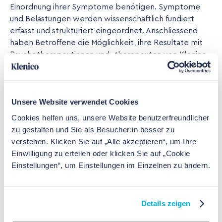
Einordnung ihrer Symptome benötigen. Symptome
und Belastungen werden wissenschaftlich fundiert
erfasst und strukturiert eingeordnet. Anschliessend
haben Betroffene die Möglichkeit, ihre Resultate mit
Psychotherapeutinnen und -therapeuten von Klenico
zu besprechen. Ergibt diese Ersteinschätzung den
Bedarf für eine ärztliche Abklärung, steht das Medgate
Ärzteteam zur Verfügung. Die Resultate des Mental
Unsere Website verwendet Cookies
Health Checks von Klenico können einfach über die
Medgate App hochgeladen und es kann ein Termin mit
Cookies helfen uns, unsere Website benutzerfreundlicher
dem Ärzteteam gebucht werden. Falls für die weitere
zu gestalten und Sie als Besucher:in besser zu
Behandlung eine Psychotherapie erforderlich ist, kann
verstehen. Klicken Sie auf „Alle akzeptieren“, um Ihre
die Ärztin oder der Arzt von Medgate eine Verordnung
Einwilligung zu erteilen oder klicken Sie auf „Cookie
ausstellen und eine geeignete Fachperson empfehlen.
Einstellungen“, um Einstellungen im Einzelnen zu ändern.
Die Kosten für den Mental Health Check werden Stand
heute nicht von der Grundversicherung übernommen.
Es gibt jedoch Zusatzversicherungen, die diese ganz
Details zeigen
oder teilweise decken.