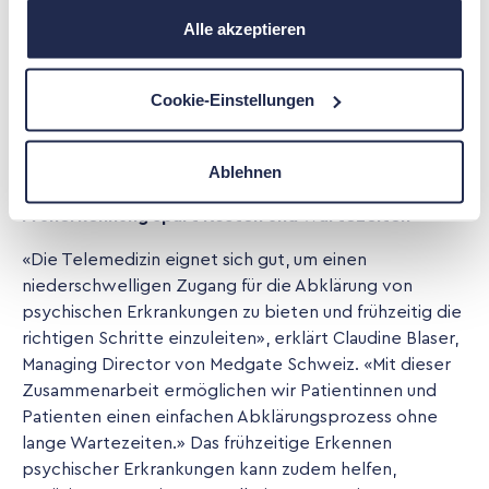
«Unser Ziel ist es, Menschen mit psychischen
Alle akzeptieren
Beschwerden so früh wie möglich zu identifizieren und
ihnen Lösungen anzubieten. Die Partnerschaft mit
Medgate ist ein wichtiger Schritt, um noch mehr
Cookie-Einstellungen
Betroffene schnell und unkompliziert in die richtige
Versorgung zu bringen», sagt Laura Henrich, CEO von
Ablehnen
Klenico.
Früherkennung spart Kosten und Wartezeiten
«Die Telemedizin eignet sich gut, um einen
niederschwelligen Zugang für die Abklärung von
psychischen Erkrankungen zu bieten und frühzeitig die
richtigen Schritte einzuleiten», erklärt Claudine Blaser,
Managing Director von Medgate Schweiz. «Mit dieser
Zusammenarbeit ermöglichen wir Patientinnen und
Patienten einen einfachen Abklärungsprozess ohne
lange Wartezeiten.» Das frühzeitige Erkennen
psychischer Erkrankungen kann zudem helfen,