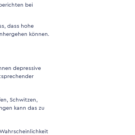
berichten bei
ss, dass hohe
inhergehen können.
önnen depressive
tsprechender
fen, Schwitzen,
ungen kann das zu
Wahrscheinlichkeit