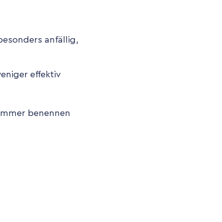
besonders anfällig,
niger effektiv
t immer benennen