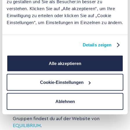
zu gestalten und Sie als Besucher:in besser zu
Schweiz:
verstehen. Klicken Sie auf „Alle akzeptieren“, um Ihre
Männerspezifische Psychotherapieprogramme:
Einwilligung zu erteilen oder klicken Sie auf „Cookie
Die Universität Zürich bietet ein spezielles
Einstellungen“, um Einstellungen im Einzelnen zu ändern.
Psychotherapieprogramm für depressive
Störungen bei Männern an. Dieses Programm zielt
darauf ab, geschlechtsspezifische Aspekte in der
Details zeigen
Therapie zu berücksichtigen und Männern den
Zugang zu psychotherapeutischer Unterstützung
zu erleichtern.
Psychologie UZH
Alle akzeptieren
Selbsthilfegruppen für Männer:
Der Verein
Cookie-Einstellungen
EQUILIBRIUM unterstützt Selbsthilfegruppen für
Menschen mit Depressionen. Es gibt Gruppen, die
sich speziell an Männer richten, um den Austausch
Ablehnen
unter Gleichgesinnten zu fördern. Informationen zu
bestehenden Gruppen und zur Gründung neuer
Gruppen findest du auf der Website von
EQUILIBRIUM
.