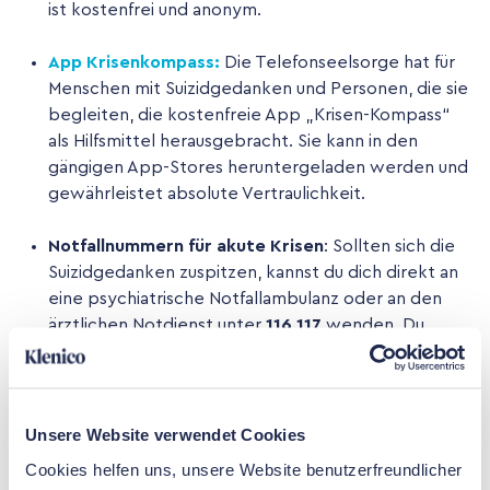
ist kostenfrei und anonym.
App Krisenkompass:
Die Telefonseelsorge hat für
Menschen mit Suizidgedanken und Personen, die sie
begleiten, die kostenfreie App „Krisen-Kompass“
als Hilfsmittel herausgebracht. Sie kann in den
gängigen App-Stores heruntergeladen werden und
gewährleistet absolute Vertraulichkeit.
Notfallnummern für akute Krisen
: Sollten sich die
Suizidgedanken zuspitzen, kannst du dich direkt an
eine psychiatrische Notfallambulanz oder an den
ärztlichen Notdienst unter
116 117
wenden. Du
darfst in so einer akuten Situation auch den
Rettungsdienst unter
112
anrufen. Hier erhältst du
schnelle, professionelle Unterstützung.
Unsere Website verwendet Cookies
Cookies helfen uns, unsere Website benutzerfreundlicher