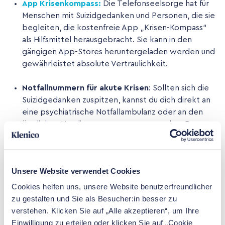
App Krisenkompass:
Die Telefonseelsorge hat für
Menschen mit Suizidgedanken und Personen, die sie
begleiten, die kostenfreie App „Krisen-Kompass“
als Hilfsmittel herausgebracht. Sie kann in den
gängigen App-Stores heruntergeladen werden und
gewährleistet absolute Vertraulichkeit.
Notfallnummern für akute Krisen
: Sollten sich die
Suizidgedanken zuspitzen, kannst du dich direkt an
eine psychiatrische Notfallambulanz oder an den
ärztlichen Notdienst unter
116 117
wenden. Du
darfst in so einer akuten Situation auch den
Rettungsdienst unter
112
anrufen. Hier erhältst du
schnelle, professionelle Unterstützung.
Unsere Website verwendet Cookies
Cookies helfen uns, unsere Website benutzerfreundlicher
zu gestalten und Sie als Besucher:in besser zu
Schweiz:
verstehen. Klicken Sie auf „Alle akzeptieren“, um Ihre
Einwilligung zu erteilen oder klicken Sie auf „Cookie
Männerspezifische Psychotherapieprogramme: