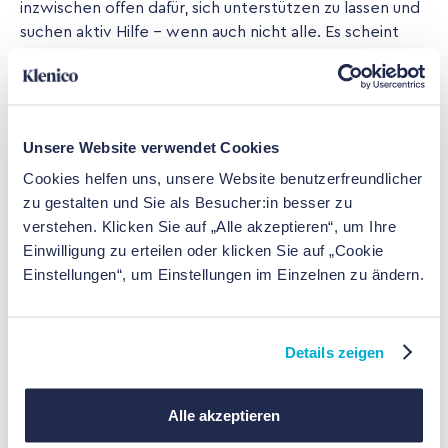
inzwischen offen dafür, sich unterstützen zu lassen und
suchen aktiv Hilfe – wenn auch nicht alle. Es scheint
sich abzuzeichnen, dass der Bedarf für
psychotherapeutische Angebote mit jeder neuen
Generation noch weiter zunimmt. Laut einer Umfrage
der deutschen Psychotherapeutenvereinigung hat
Unsere Website verwendet Cookies
sich die Nachfrage nach Psychotherapie unter Kindern
und Jugendlichen im Vergleich zu vor der Corona-
Cookies helfen uns, unsere Website benutzerfreundlicher
Pandemie um 48 Prozent erhöht. Nimmt man die
zu gestalten und Sie als Besucher:in besser zu
Anfrage von Erwachsenen mit dazu, liegt der Wert für
verstehen. Klicken Sie auf „Alle akzeptieren“, um Ihre
die erhöhte Nachfrage nach einem Therapieplatz
Einwilligung zu erteilen oder klicken Sie auf „Cookie
immer noch bei 40 Prozent.
Einstellungen“, um Einstellungen im Einzelnen zu ändern.
Details zeigen
Jetzt weiterlesen.
Externen Artikel lesen
Alle akzeptieren