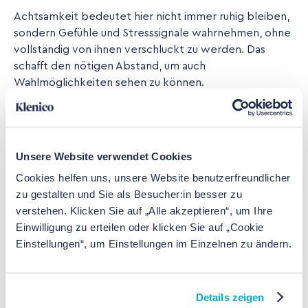
Achtsamkeit bedeutet hier nicht immer ruhig bleiben,
sondern Gefühle und Stresssignale wahrnehmen, ohne
vollständig von ihnen verschluckt zu werden. Das
schafft den nötigen Abstand, um auch
Wahlmöglichkeiten sehen zu können.
4) Mikro-Verbindung im Alltag
Unsere Website verwendet Cookies
Anti-Einsamkeits-Fokus heißt nicht, sofort ein großes
Cookies helfen uns, unsere Website benutzerfreundlicher
soziales Netzwerk aufzubauen. Oft sind es kleine,
zu gestalten und Sie als Besucher:in besser zu
echte Kontaktpunkte z.B. ein regelmäßiger Termin,
verstehen. Klicken Sie auf „Alle akzeptieren“, um Ihre
eine gemeinsame Aktivität, ein kurzes Check-in.
Einwilligung zu erteilen oder klicken Sie auf „Cookie
Strategien zur sozialen Verbindung setzen häufig
Einstellungen“, um Einstellungen im Einzelnen zu ändern.
genau auf solche skalierbaren, realistischen Schritte.
Details zeigen