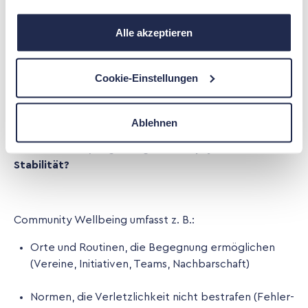
Community Wellbeing: vom „Ich“
zum „Wir“
Alle akzeptieren
Cookie-Einstellungen
Der spannendste Kulturwandel liegt möglicherweise
darin, mentale Gesundheit nicht nur individuell zu
betrachten („Was stimmt nicht mit mir?“), sondern
Ablehnen
auch sozial:
Welche Bedingungen stärken
Gemeinschaft, Zugehörigkeit und psychische
Stabilität?
Community Wellbeing umfasst z. B.:
Orte und Routinen, die Begegnung ermöglichen
(Vereine, Initiativen, Teams, Nachbarschaft)
Normen, die Verletzlichkeit nicht bestrafen (Fehler-