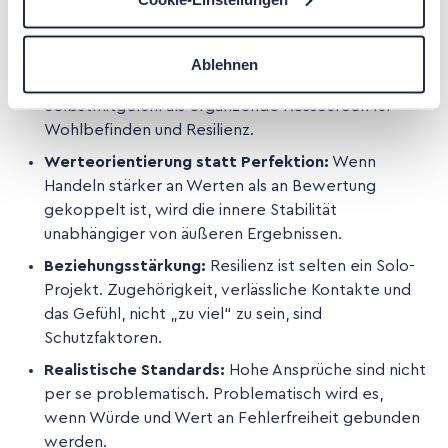
Selbstmitgefühl:
Selbstmitgefühl ist nicht
Selbstmitleid, sondern eine freundliche, realistische
Haltung gegenüber dem eigenen Erleben - gerade
Ablehnen
bei Fehlern. Forschung diskutiert Selbstwert und
Selbstmitgefühl als ergänzende Ressourcen für
Wohlbefinden und Resilienz.
Werteorientierung statt Perfektion:
Wenn
Handeln stärker an Werten als an Bewertung
gekoppelt ist, wird die innere Stabilität
unabhängiger von äußeren Ergebnissen.
Beziehungsstärkung:
Resilienz ist selten ein Solo-
Projekt. Zugehörigkeit, verlässliche Kontakte und
das Gefühl, nicht „zu viel“ zu sein, sind
Schutzfaktoren.
Realistische Standards:
Hohe Ansprüche sind nicht
per se problematisch. Problematisch wird es,
wenn Würde und Wert an Fehlerfreiheit gebunden
werden.