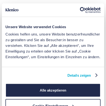
Resilienz wird nicht „trainiert“, indem Leid
kleingeredet wird. Häufig entsteht Resilienz dort, wo
Unsere Website verwendet Cookies
Selbstwert und Umgang mit inneren Bewertungen
Cookies helfen uns, unsere Website benutzerfreundlicher
sich verändern. In vielen Ansätzen - z. B. kognitiver
zu gestalten und Sie als Besucher:in besser zu
Verhaltenstherapie, achtsamkeitsbasierten Verfahren
verstehen. Klicken Sie auf „Alle akzeptieren“, um Ihre
oder kombinierten Resilienz-Programmen - geht es
Einwilligung zu erteilen oder klicken Sie auf „Cookie
genau darum: Gedankenmuster prüfen, Emotionen
Einstellungen“, um Einstellungen im Einzelnen zu ändern.
regulieren, soziale Ressourcen aktivieren. Eine neuere
Übersichtsarbeit zu Resilienz-Interventionen
berichtet, dass insbesondere CBT- und mindfulness-
basierte Ansätze Resilienz verbessern können.
Details zeigen
Alle akzeptieren
Konkrete, alltagsnahe Wirkprinzipien sind:
Weniger Selbstabwertung, mehr
Cookie-Einstellungen