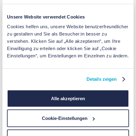
Resilienz wird nicht „trainiert“, indem Leid
kleingeredet wird. Häufig entsteht Resilienz dort, wo
Unsere Website verwendet Cookies
Selbstwert und Umgang mit inneren Bewertungen
Cookies helfen uns, unsere Website benutzerfreundlicher
sich verändern. In vielen Ansätzen - z. B. kognitiver
zu gestalten und Sie als Besucher:in besser zu
Verhaltenstherapie, achtsamkeitsbasierten Verfahren
verstehen. Klicken Sie auf „Alle akzeptieren“, um Ihre
oder kombinierten Resilienz-Programmen - geht es
Einwilligung zu erteilen oder klicken Sie auf „Cookie
genau darum: Gedankenmuster prüfen, Emotionen
Einstellungen“, um Einstellungen im Einzelnen zu ändern.
regulieren, soziale Ressourcen aktivieren. Eine neuere
Übersichtsarbeit zu Resilienz-Interventionen
berichtet, dass insbesondere CBT- und mindfulness-
Details zeigen
basierte Ansätze Resilienz verbessern können.
Alle akzeptieren
Konkrete, alltagsnahe Wirkprinzipien sind:
Weniger Selbstabwertung, mehr
Cookie-Einstellungen
Selbstmitgefühl:
Selbstmitgefühl ist nicht
Selbstmitleid, sondern eine freundliche, realistische